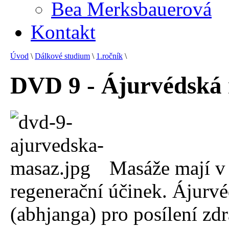
Bea Merksbauerová
Kontakt
Úvod
\
Dálkové studium
\
1.ročník
\
DVD 9 - Ájurvédská
Masáže mají v 
regenerační účinek. Ájurvé
(abhjanga) pro posílení zd