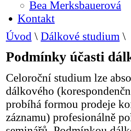
Bea Merksbauerová
Kontakt
Úvod
\
Dálkové studium
\
Podmínky účasti dál
Celoroční studium lze abso
dálkového (korespondenční
probíhá formou prodeje k
záznamu) profesionálně po
seminářů. Podmínkou dálko