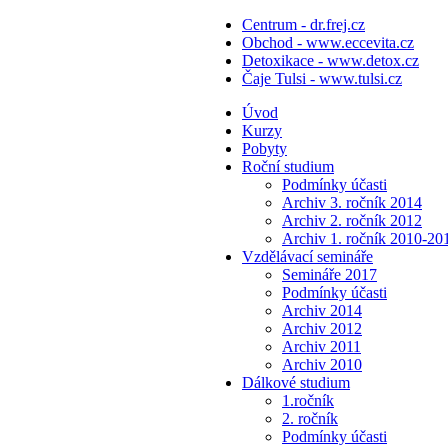
Centrum - dr.frej.cz
Obchod - www.eccevita.cz
Detoxikace - www.detox.cz
Čaje Tulsi - www.tulsi.cz
Úvod
Kurzy
Pobyty
Roční studium
Podmínky účasti
Archiv 3. ročník 2014
Archiv 2. ročník 2012
Archiv 1. ročník 2010-20
Vzdělávací semináře
Semináře 2017
Podmínky účasti
Archiv 2014
Archiv 2012
Archiv 2011
Archiv 2010
Dálkové studium
1.ročník
2. ročník
Podmínky účasti