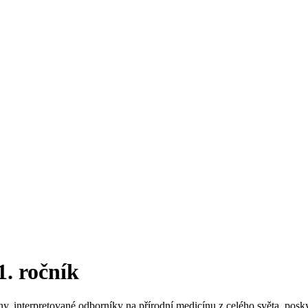
. ročník
íny, interpretované odborníky na přírodní medicínu z celého světa, p