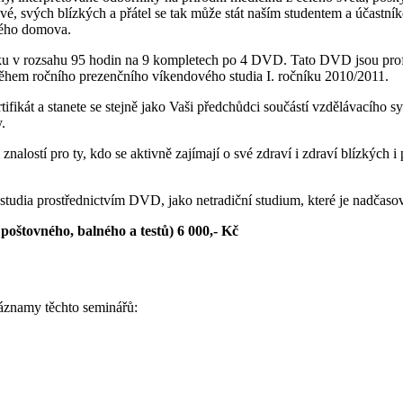
 své, svých blízkých a přátel se tak může stát naším studentem a účast
vého domova.
átku v rozsahu 95 hodin na 9 kompletech po 4 DVD. Tato DVD jsou pr
 během ročního prezenčního víkendového studia I. ročníku 2010/2011.
rtifikát a stanete se stejně jako Vaši předchůdci součástí vzdělávacího 
.
lostí pro ty, kdo se aktivně zajímají o své zdraví i zdraví blízkých i 
studia prostřednictvím DVD, jako netradiční studium, které je nadčaso
oštovného, balného a testů) 6 000,- Kč
áznamy těchto seminářů: