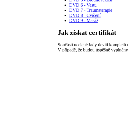
DVD 6 - Vastu
DVD 7 - Traumaterapie
DVD 8 - Cvičení
DVD 9 - Masáž
Jak získat certifikát
Součástí ucelené řady devíti kompletů
V případě, že budou úspěšně vyplněny, 