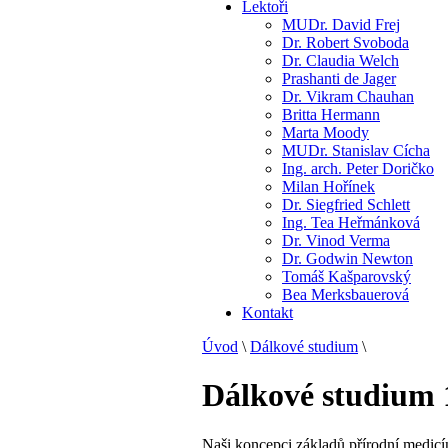
Lektoři
MUDr. David Frej
Dr. Robert Svoboda
Dr. Claudia Welch
Prashanti de Jager
Dr. Vikram Chauhan
Britta Hermann
Marta Moody
MUDr. Stanislav Cícha
Ing. arch. Peter Doričko
Milan Hořínek
Dr. Siegfried Schlett
Ing. Tea Heřmánková
Dr. Vinod Verma
Dr. Godwin Newton
Tomáš Kašparovský
Bea Merksbauerová
Kontakt
Úvod
\
Dálkové studium
\
Dálkové studium 1
Naši koncepci základů přírodní medic