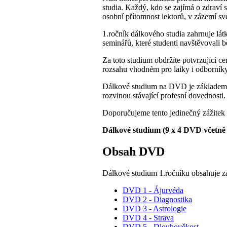
studia. Každý, kdo se zajímá o zdraví
osobní přítomnost lektorů, v zázemí s
1.ročník dálkového studia zahrnuje l
seminářů, které studenti navštěvovali
Za toto studium obdržíte potvrzující ce
rozsahu vhodném pro laiky i odborníky
Dálkové studium na DVD je základem zna
rozvinou stávající profesní dovednosti.
Doporučujeme tento jedinečný zážitek 
Dálkové studium (9 x 4 DVD včetně p
Obsah DVD
Dálkové studium 1.ročníku obsahuje z
DVD 1 - Ájurvéda
DVD 2 - Diagnostika
DVD 3 - Astrologie
DVD 4 - Strava
DVD 5 - Dlouhověkost