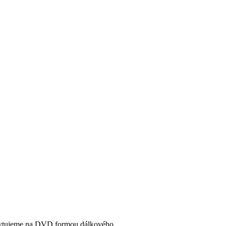
oskytujeme na DVD formou dálkového