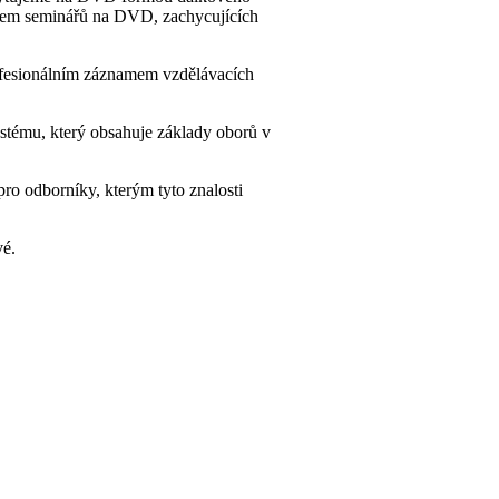
níkem seminářů na DVD, zachycujících
ofesionálním záznamem vzdělávacích
systému, který obsahuje základy oborů v
pro odborníky, kterým tyto znalosti
vé.